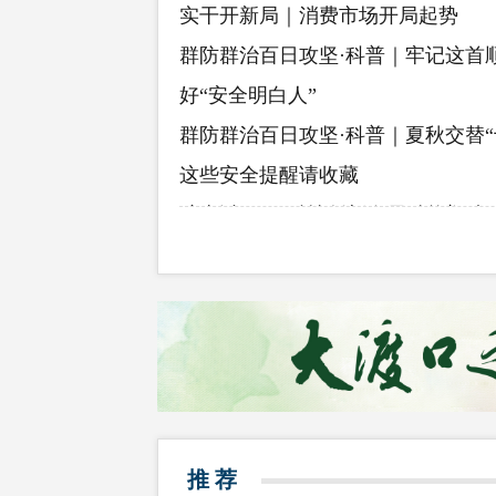
实干开新局｜消费市场开局起势
群防群治百日攻坚·科普｜牢记这首顺
好“安全明白人”
群防群治百日攻坚·科普｜夏秋交替“
这些安全提醒请收藏
璧山以“312”科技创新布局赋能塑造“1
制造业集群体系竞争新优势
群防群治百日攻坚·一线蹲点｜网格
裂缝 堡坎水流直冲居民楼 云阳3小
251人
群防群治百日攻坚丨重庆全面筑牢
房“安居防线”
推 荐
记者调查停车缴费弹广告等乱象 重