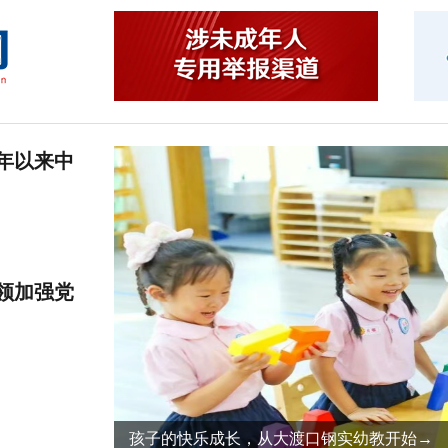
年以来中
领加强党
他，也是“莎姐”！