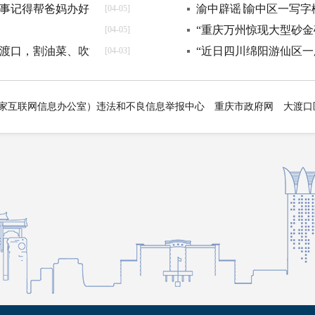
件事记得帮爸妈办好！
渝中辟谣∣渝中区一写
[04-05]
“重庆万州惊现大型砂金矿”
[04-05]
大渡口，割油菜、吹江风、享野餐……
“近日四川绵阳游仙区一厂房
[04-03]
家互联网信息办公室）违法和不良信息举报中心
重庆市政府网
大渡口