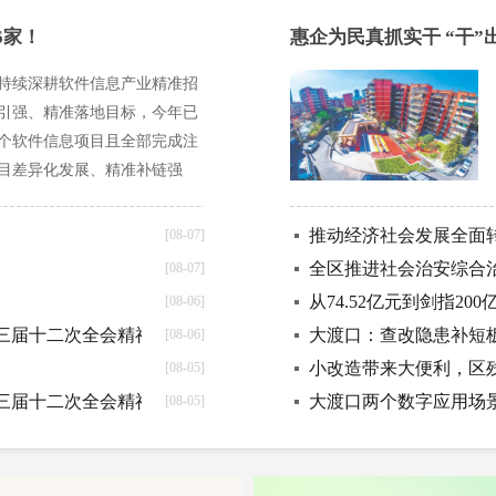
6家！
惠企为民真抓实干 “干
持续深耕软件信息产业精准招
引强、精准落地目标，今年已
余个软件信息项目且全部完成注
目差异化发展、精准补链强
区域产业布局。
推动经济社会发展全面
[08-07]
全区推进社会治安综合
[08-07]
从74.52亿元到剑指2
[08-06]
三届十二次全会精神③
大渡口：查改隐患补短
[08-06]
小改造带来大便利，区残
[08-05]
三届十二次全会精神②
大渡口两个数字应用场
[08-05]