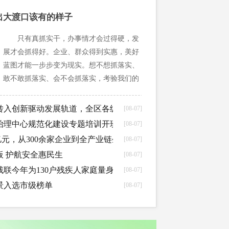
”出大渡口该有的样子
只有真抓实干，办事情才会过得硬，发
展才会抓得好。企业、群众得到实惠，美好
蓝图才能一步步变为现实。想不想抓落实、
敢不敢抓落实、会不会抓落实，考验我们的
能力、检验我们的行动。启航“十五五”，全
区上下务必牢记使命、持续用力、真抓实
转入创新驱动发展轨道，全区各级各部门传达学习贯彻区委十三
[08-07]
干、“干”出大渡口该有的样子！
治理中心规范化建设专题培训开班
[08-07]
00亿元，从300余家企业到全产业链生态成型，大渡口何以成为高端
[08-07]
板 护航安全惠民生
[08-07]
联今年为130户残疾人家庭量身定制“无障碍家”
[08-07]
景入选市级榜单
[08-07]