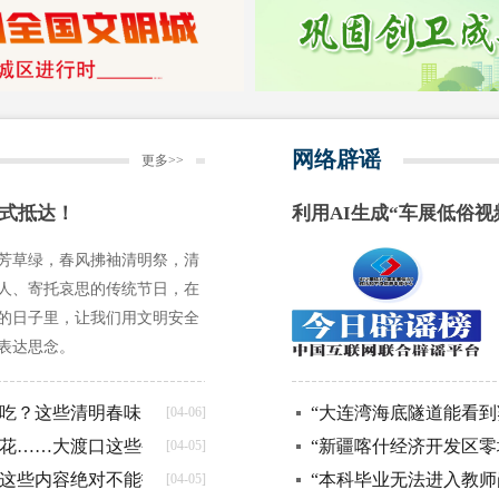
网络辟谣
更多>>
方式抵达！
利用AI生成“车展低俗视
12月11日）
芳草绿，春风拂袖清明祭，清
人、寄托哀思的传统节日，在
的日子里，让我们用文明安全
表达思念。
么吃？这些清明春味，很多人都没吃对
“大连湾海底隧道能看到鲨鱼
[04-06]
赏花……大渡口这些公园承包你的清明小长假
“新疆喀什经济开发区零地价
[04-05]
这些内容绝对不能拍‼️
“本科毕业无法进入教师岗位
[04-05]