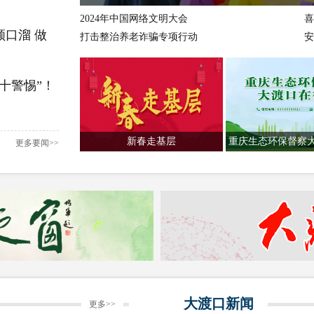
2024年中国网络文明大会
喜
口溜 做
打击整治养老诈骗专项行动
安
十警惕”！
33”现代
新春走基层
重庆生态环保督察
更多要闻>>
动
员发现3米
时紧急转移
保障性住
大渡口新闻
更多>>
庆市网信办