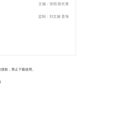
主编：张韬 陈长青
监制：刘文娅 姜海