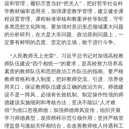
设和管理，履职尽责当好“把关人”，把好哲学社会科
学教材编审选用关，加强课堂教学管理，建立健全课
程设置管理、课程标准审核和教案评价等制度，守牢
各类思想文化阵地。要加强对意识形态领域重大问题
的分析研判，在大是大非问题、政治原则问题上，一
定要有鲜明的态度、坚定的立场，敢于进行斗争。
“人民教师无上光荣”。习近平总书记对加强高校教
师队伍建设“四个相统一”的要求，是高校努力培养高
素质的教师队伍和思想政治工作队伍的指南。要严格
教师资格和准入制度，把好教师交流、引进、培养使
用关口，保证教师队伍建设正确的政治方向。师德建
设不是一阵风，必须有长效机制。制定操作性强的师
德建设实施细则和考核办法，坚决不能以“人才难
得”为借口忽视师德；加强师德师风宣传，组织开展
学习师德典型，发挥榜样示范引领作用；坚持严格管
理监督与激励关怀相结合，在改善教师收入待遇和工