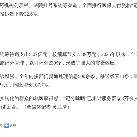
医药机构公示栏、医院挂号系统等渠道，全面推行医保支付资格“
诉量下降32.6%。
统筹待遇支出5.07亿元，较预算节支7339万元；2025年以来，全
实施记分管理，累计记分230分，形成了强大的震慑效应。
续增强，全年向多部门贯通处理信息500余条、移送线索11条
万元，同比增长107.7%。
转化为群众的就医获得感，“记分晾晒”已累计服务群众3万余人次，
创历史新高。（全媒体记者 黄兰清）
间
更多