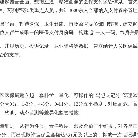
建起覆盖全面、数据互通、精准画像的医保支付监管体系。首先
生、药剂师等6类重点人员，共计3600余人全部纳入支付资格管理
息平台，打通医保、卫生健康、市场监管等多部门数据，建立起
位人员生成唯一的医保支付身份码，构建起“一人一码、终身关
、违规历史、投诉记录、从业资格等数据，建立纳管人员医保诚
监管的支撑。
区医保局建立起一套科学、量化、可操作的“驾照式记分”管理
为0分、1-3分、4-8分、9-11分、12分五个梯度，对应高危
、约谈、动态监测等差异化监管措施。
量细则，从行为性质、责任程度、涉及金额三个维度，对各类违
6分，而出现欺诈骗保且金额达5万元及以上的，将被一次性记满1