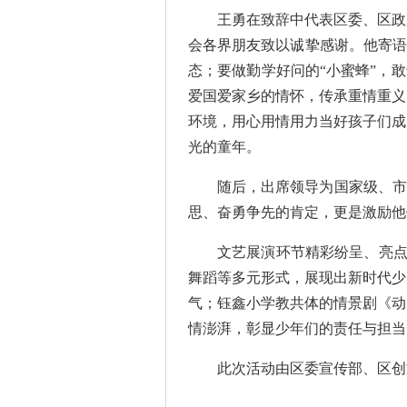
王勇在致辞中代表区委、区政
会各界朋友致以诚挚感谢。他寄语
态；要做勤学好问的“小蜜蜂”，
爱国爱家乡的情怀，传承重情重义
环境，用心用情用力当好孩子们成
光的童年。
随后，出席领导为国家级、市
思、奋勇争先的肯定，更是激励他
文艺展演环节精彩纷呈、亮点
舞蹈等多元形式，展现出新时代少
气；钰鑫小学教共体的情景剧《动
情澎湃，彰显少年们的责任与担当
此次活动由区委宣传部、区创