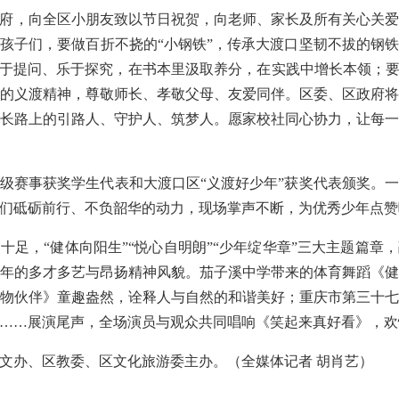
府，向全区小朋友致以节日祝贺，向老师、家长及所有关心关
孩子们，要做百折不挠的“小钢铁”，传承大渡口坚韧不拔的钢
敢于提问、乐于探究，在书本里汲取养分，在实践中增长本领；要
的义渡精神，尊敬师长、孝敬父母、友爱同伴。区委、区政府
长路上的引路人、守护人、筑梦人。愿家校社同心协力，让每
级赛事获奖学生代表和大渡口区“义渡好少年”获奖代表颁奖。
们砥砺前行、不负韶华的动力，现场掌声不断，为优秀少年点赞
十足，“健体向阳生”“悦心自明朗”“少年绽华章”三大主题篇章
年的多才多艺与昂扬精神风貌。茄子溪中学带来的体育舞蹈《
物伙伴》童趣盎然，诠释人与自然的和谐美好；重庆市第三十
……展演尾声，全场演员与观众共同唱响《笑起来真好看》，欢
文办、区教委、区文化旅游委主办。（全媒体记者 胡肖艺）