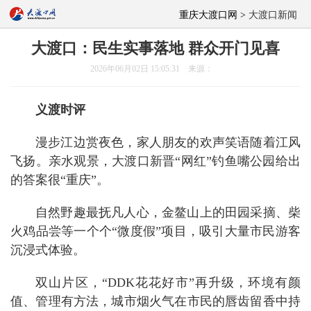
重庆大渡口网 >
大渡口新闻
大渡口：民生实事落地 群众开门见喜
2026年06月02日 15:05:31 来源：
义渡时评
漫步江边赏夜色，家人朋友的欢声笑语随着江风
飞扬。亲水观景，大渡口新晋“网红”钓鱼嘴公园给出
的答案很“重庆”。
自然野趣最抚凡人心，金鳌山上的田园采摘、柴
火鸡品尝等一个个“微度假”项目，吸引大量市民游客
沉浸式体验。
双山片区，“DDK花花好市”再升级，环境有颜
值、管理有方法，城市烟火气在市民的唇齿留香中持