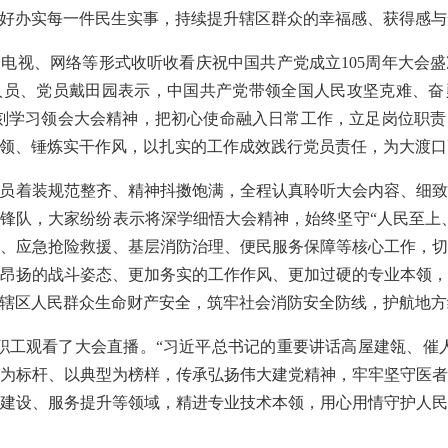
好办实每一件民生实事，持续提升辖区群众的幸福感、获得感与
电视、网络等形式收听收看庆祝中国共产党成立105周年大会
人员、党员戴田园表示，中国共产党带领全国人民攻坚克难、奋
刻学习领会大会精神，把初心使命融入日常工作，立足岗位职
领、锤炼实干作风，以扎实的工作成效践行党员责任，为大渡口
员着装规范整齐、精神抖擞饱满，全程认真聆听大会内容、细
锋队，大家纷纷表示将深学细悟大会精神，始终坚守“人民至上
、应急抢险救援、基层消防治理、便民服务保障等核心工作，
昂扬的战斗姿态、更加务实的工作作风、更加过硬的专业本领
辖区人民群众生命财产安全，筑牢社会消防安全防线，护航地方
岗职工观看了大会直播。“习近平总书记的重要讲话高屋建瓴、催
为标杆、以典型为榜样，传承弘扬伟大建党精神，牢牢坚守医
建设、服务提升等领域，精进专业技术本领，用心用情守护人