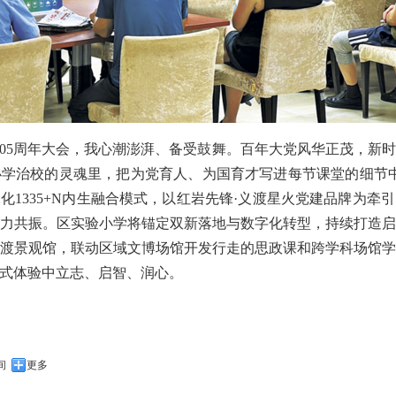
105周年大会，我心潮澎湃、备受鼓舞。百年大党风华正茂，新
学治校的灵魂里，把为党育人、为国育才写进每节课堂的细节
化1335+N内生融合模式，以红岩先锋·义渡星火党建品牌为牵
力共振。区实验小学将锚定双新落地与数字化转型，持续打造
渡景观馆，联动区域文博场馆开发行走的思政课和跨学科场馆
式体验中立志、启智、润心。
间
更多