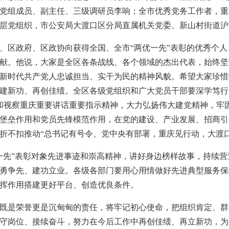
党组成员、副主任、三级调研员李响；全市优秀党务工作者，重
层党组织，市公安局大渡口区分局直属机关党委、新山村街道沪
、区政府、区政协向获得全国、全市“两优一先”表彰的优秀个
献。他说，大家是全区各条战线、各个领域的杰出代表，始终坚
新时代共产党人忠诚担当、实干为民的精神风貌。希望大家珍惜
建新功、再创佳绩。全区各级党组织和广大党员干部要深学笃行
神和视察重庆重要讲话重要指示精神，大力弘扬伟大建党精神，牢
堡垒作用和党员先锋模范作用，在党的建设、产业发展、招商引
折不扣推动“总书记有号令、党中央有部署，重庆见行动，大渡
一先”表彰对象先进事迹和崇高精神，讲好身边榜样故事，持续
勇争先、建功立业。各级各部门要用心用情做好先进典型服务保
挥作用搭建更好平台、创造优良条件。
既是荣誉更是沉甸甸的责任，将牢记初心使命，把组织肯定、群
守岗位、接续奋斗，努力在今后工作中再创佳绩、再立新功，为