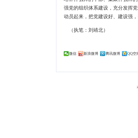
强党的组织体系建设，充分发挥党
动员起来，把党建设好、建设强，
（执笔：刘靖北）
微信
新浪微博
腾讯微博
QQ空