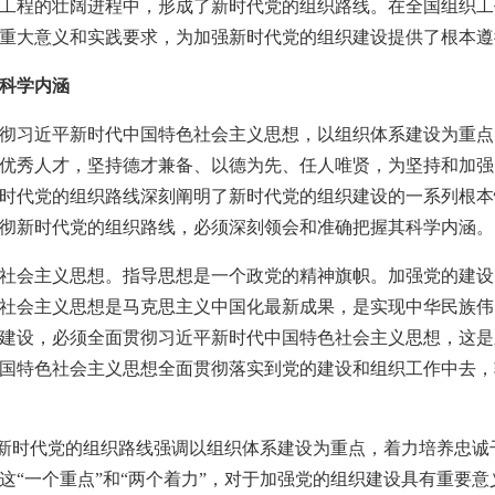
工程的壮阔进程中，形成了新时代党的组织路线。在全国组织工
重大意义和实践要求，为加强新时代党的组织建设提供了根本遵
科学内涵
彻习近平新时代中国特色社会主义思想，以组织体系建设为重点
优秀人才，坚持德才兼备、以德为先、任人唯贤，为坚持和加强
时代党的组织路线深刻阐明了新时代党的组织建设的一系列根本
彻新时代党的组织路线，必须深刻领会和准确把握其科学内涵。
社会主义思想。指导思想是一个政党的精神旗帜。加强党的建设
社会主义思想是马克思主义中国化最新成果，是实现中华民族伟
建设，必须全面贯彻习近平新时代中国特色社会主义思想，这是
国特色社会主义思想全面贯彻落实到党的建设和组织工作中去，
。新时代党的组织路线强调以组织体系建设为重点，着力培养忠
这“一个重点”和“两个着力”，对于加强党的组织建设具有重要