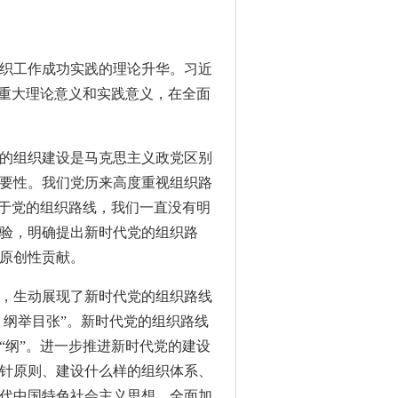
织工作成功实践的理论升华。习近
的重大理论意义和实践意义，在全面
的组织建设是马克思主义政党区别
要性。我们党历来高度重视组织路
对于党的组织路线，我们一直没有明
经验，明确提出新时代党的组织路
原创性贡献。
，生动展现了新时代党的组织路线
，纲举目张”。新时代党的组织路线
“纲”。进一步推进新时代党的建设
针原则、建设什么样的组织体系、
代中国特色社会主义思想，全面加