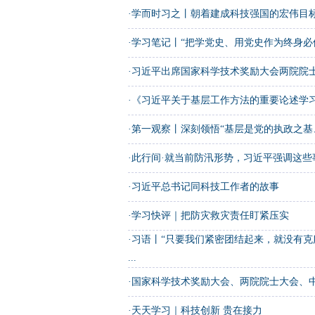
·
学而时习之丨朝着建成科技强国的宏伟目
·
学习笔记丨“把学党史、用党史作为终身必
·
习近平出席国家科学技术奖励大会两院院士大
·
《习近平关于基层工作方法的重要论述学
·
第一观察丨深刻领悟“基层是党的执政之基
·
此行间·就当前防汛形势，习近平强调这些
·
习近平总书记同科技工作者的故事
·
学习快评｜把防灾救灾责任盯紧压实
·
习语丨“只要我们紧密团结起来，就没有克
...
·
国家科学技术奖励大会、两院院士大会、中国
·
天天学习｜科技创新 贵在接力