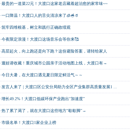
·
最贵的一道菜22元！大渡口这家老店藏着超治愈的家常味~~
·
一口降温！大渡口人的舌尖清凉来了🧊🥣🥤
·
筑牢四维根基，树立和践行正确政绩观
·
今夜限定浪漫！大渡口这场音乐会等你来🥰
·
高层起火，向上跑还是向下跑？这份避险答案，请转给家人
·
遛娃请收藏！重庆城市公园亲子活动地图上线，大渡口有→
·
今日大暑，在大渡口遇见夏日限定鲜活气～～
·
发言人来了 | 大渡口区公安分局助力全区产业集群高质量发展1 ...
·
增长49.2%！大渡口低碳环保产业跑出“加速度”
·
热了累了渴了，就在大渡口这些地方“歇歇脚”→
·
市级名单！大渡口1家企业上榜