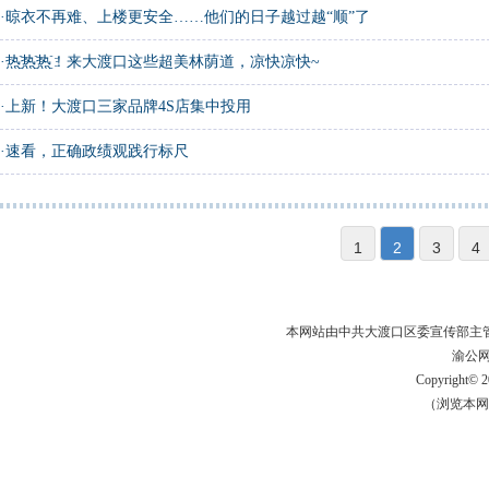
·
晾衣不再难、上楼更安全……他们的日子越过越“顺”了
·
热҈热҈热҈！来大渡口这些超美林荫道，凉快凉快~
·
上新！大渡口三家品牌4S店集中投用
·
速看，正确政绩观践行标尺
1
2
3
4