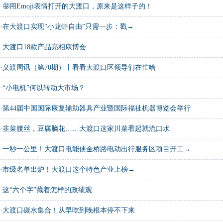
·
🤩用Emoji表情打开的大渡口，原来是这样子的！
·
在大渡口实现“小龙虾自由”只需一步：戳→
·
大渡口18款产品亮相康博会
·
义渡周讯（第70期）丨看看大渡口区领导们在忙啥
·
“小电机”何以转动大市场？
·
第44届中国国际康复辅助器具产业暨国际福祉机器博览会举行
·
韭菜腰丝，豆腐脑花……大渡口这家川菜看起就流口水
·
一秒一公里！大渡口电能侠金桥路电动出行服务区项目开工→
·
市级名单出炉！大渡口这个特色产业上榜→
·
这“六个字”藏着怎样的政绩观
·
大渡口碳水集合！从早吃到晚根本停不下来