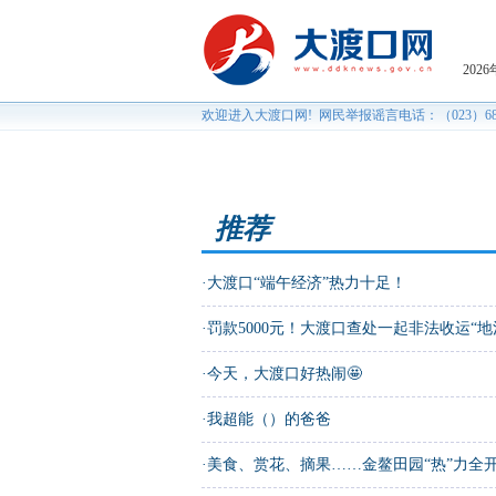
推荐
·
大渡口“端午经济”热力十足！
·
罚款5000元！大渡口查处一起非法收运“地
·
今天，大渡口好热闹🤩
·
我超能（）的爸爸
·
美食、赏花、摘果……金鳌田园“热”力全