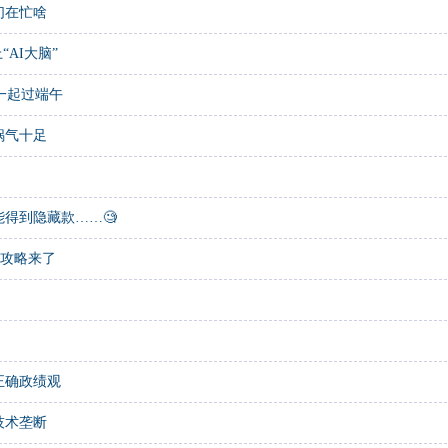
们在忙啥
AI大脑”
一起过端午
锅气十足
得到隐藏款……🧐
玩攻略来了
正确政绩观
技术垄断