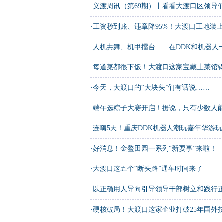
·
义渡周讯（第69期）丨看看大渡口区领导
·
工资秒到账、违章降95%！大渡口工地装上“
·
人机共舞、机甲擂台……在DDK和机器人
·
每道菜都很下饭！大渡口这家宝藏土菜馆
·
今天，大渡口的“大块头”们有话说……
·
端午选粽子大赛开启！据说，只有少数人能
·
连嗨5天！重庆DDK机器人潮玩嘉年华游
·
好消息！金鳌田园一系列“新耍事”来啦！
·
大渡口这五个“断头路”通车时间来了
·
以正确用人导向引导领导干部树立和践行
·
硬核破局！大渡口这家企业打破25年国外