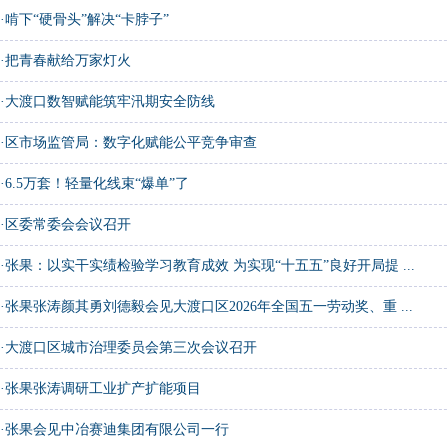
·
啃下“硬骨头”解决“卡脖子”
·
把青春献给万家灯火
·
大渡口数智赋能筑牢汛期安全防线
·
区市场监管局：数字化赋能公平竞争审查
·
6.5万套！轻量化线束“爆单”了
·
区委常委会会议召开
·
张果：以实干实绩检验学习教育成效 为实现“十五五”良好开局提 ...
·
张果张涛颜其勇刘德毅会见大渡口区2026年全国五一劳动奖、重 ...
·
大渡口区城市治理委员会第三次会议召开
·
张果张涛调研工业扩产扩能项目
·
张果会见中冶赛迪集团有限公司一行