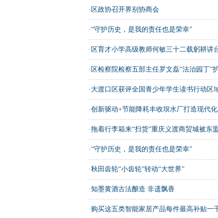
·
区政协召开界别协商会
·
“守护历史，是我的责任也是荣幸”
·
区育才小学高级教师何敏三十二载躬耕讲台
·
区检察院检察五部主任罗文磊“法治园丁”
·
大渡口区获评全国青少年学生读书行动区
·
创新驱动+节能降耗丰收坝水厂打造现代
·
拖着行李箱来“扫货”重庆义渡商贸城被东盟
·
“守护历史，是我的责任也是荣幸”
·
秋田齿轮“小齿轮”转动“大世界”
·
知墨黄酒古法酿造 非遗飘香
·
购买这五类智能家居产品每件最高补贴一