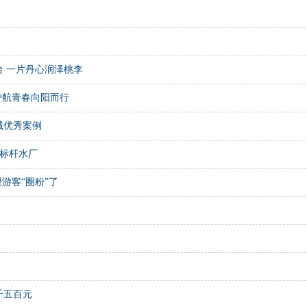
 一片丹心润泽桃李
护航青春向阳而行
域优秀案例
化标杆水厂
游客“圈粉”了
千五百元