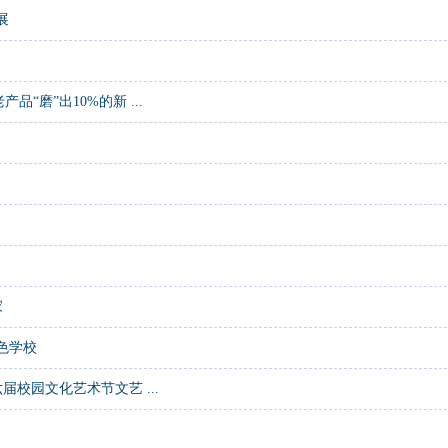
展
“磨”出10%的新 ...
家
色学校
校园文化艺术节文艺 ...