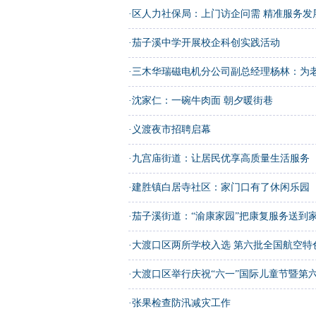
·
区人力社保局：上门访企问需 精准服务发
·
茄子溪中学开展校企科创实践活动
·
三木华瑞磁电机分公司副总经理杨林：为老产品
·
沈家仁：一碗牛肉面 朝夕暖街巷
·
义渡夜市招聘启幕
·
九宫庙街道：让居民优享高质量生活服务
·
建胜镇白居寺社区：家门口有了休闲乐园
·
茄子溪街道：“渝康家园”把康复服务送到
·
大渡口区两所学校入选 第六批全国航空特
·
大渡口区举行庆祝“六一”国际儿童节暨第六届
·
张果检查防汛减灾工作