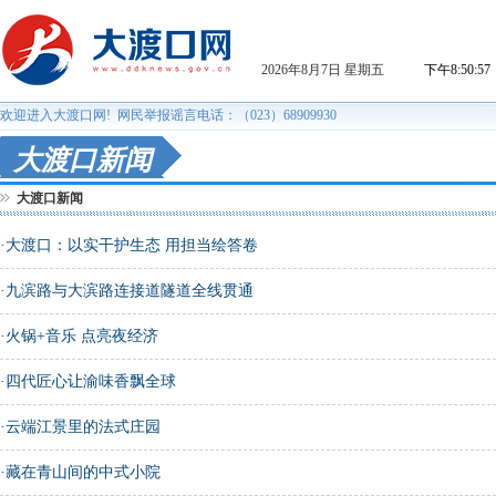
大渡口新闻
大渡口新闻
·
大渡口：以实干护生态 用担当绘答卷
·
九滨路与大滨路连接道隧道全线贯通
·
火锅+音乐 点亮夜经济
·
四代匠心让渝味香飘全球
·
云端江景里的法式庄园
·
藏在青山间的中式小院